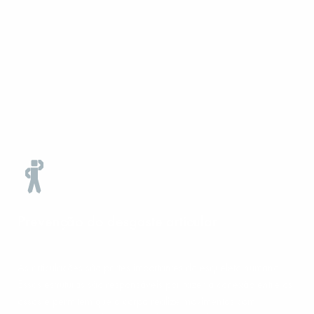
Prevenção do desgaste articular
As articulações são partes importantes do esqueleto humano.
Essas estruturas são responsáveis por fazer a conexão entre os
ossos e permitem que o corpo realize movimentos com